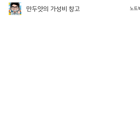
만두얏의 가성비 창고
노트
Sk